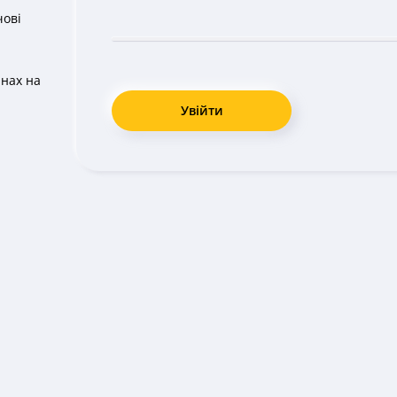
чові
інах на
Увійти